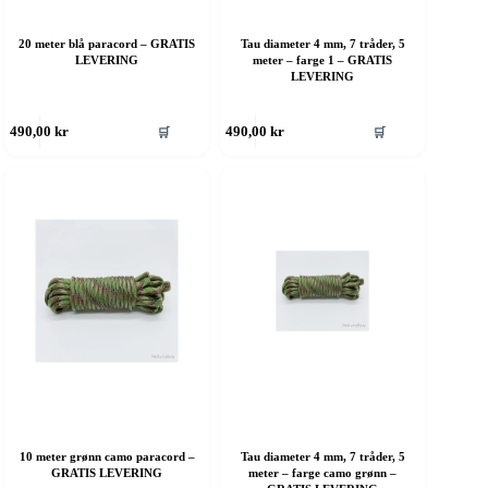
20 meter blå paracord – GRATIS
Tau diameter 4 mm, 7 tråder, 5
LEVERING
meter – farge 1 – GRATIS
LEVERING
ette
Dette
🛒
🛒
490,00
kr
490,00
kr
roduktet
produktet
ar
har
ere
flere
rianter.
varianter.
lternativene
Alternativene
an
kan
elges
velges
å
på
roduktsiden
produktsiden
10 meter grønn camo paracord –
Tau diameter 4 mm, 7 tråder, 5
GRATIS LEVERING
meter – farge camo grønn –