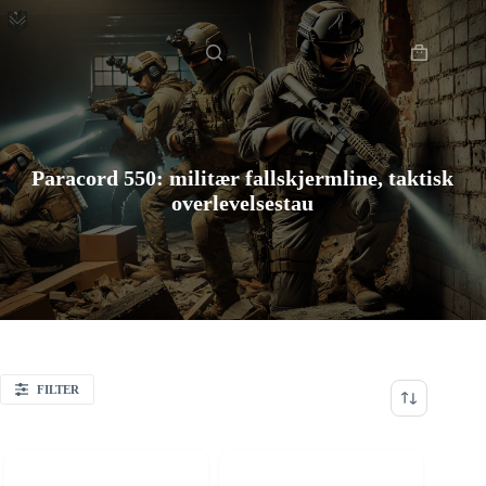
Hopp
Hjem
Taktisk utstyr
/
til
innholdet
Handlekur
Paracord 550: militær fallskjermline, taktisk
overlevelsestau
FILTER