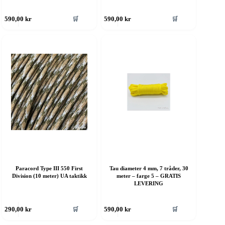
ette
Dette
🛒
🛒
590,00
kr
590,00
kr
roduktet
produktet
ar
har
ere
flere
rianter.
varianter.
lternativene
Alternativene
an
kan
elges
velges
å
på
roduktsiden
produktsiden
Paracord Type III 550 First
Tau diameter 4 mm, 7 tråder, 30
Division (10 meter) UA taktikk
meter – farge 5 – GRATIS
LEVERING
ette
Dette
🛒
🛒
290,00
kr
590,00
kr
roduktet
produktet
ar
har