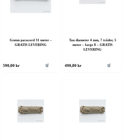
Grønn paracord 31 meter –
Tau diameter 4 mm, 7 tråder, 5
GRATIS LEVERING
meter – farge 8 – GRATIS
LEVERING
ette
Dette
🛒
🛒
590,00
kr
490,00
kr
roduktet
produktet
ar
har
ere
flere
rianter.
varianter.
lternativene
Alternativene
an
kan
elges
velges
å
på
roduktsiden
produktsiden