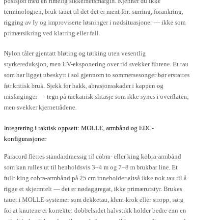
posisjon med en rimelig sikkerhetsmargin. Kjenner du ikke
terminologien, bruk tauet til det det er ment for: surring, forankring,
rigging av ly og improviserte løsninger i nødsituasjoner — ikke som
primærsikring ved klatring eller fall.
Nylon tåler gjentatt bløting og tørking uten vesentlig
styrkereduksjon, men UV-eksponering over tid svekker fibrene. Et tau
som har ligget ubeskytt i sol gjennom to sommersesonger bør erstattes
før kritisk bruk. Sjekk for hakk, abrasjonsskader i kappen og
misfarginger — tegn på mekanisk slitasje som ikke synes i overflaten,
men svekker kjernetrådene.
Integrering i taktisk oppsett: MOLLE, armbånd og EDC-
konfigurasjoner
Paracord flettes standardmessig til cobra- eller king kobra-armbånd
som kan rulles ut til henholdsvis 3–4 m og 7–8 m brukbar line. Et
fullt king cobra-armbånd på 25 cm inneholder altså ikke nok tau til å
rigge et skjermtelt — det er nødaggregat, ikke primærutstyr. Brukes
tauet i MOLLE-systemer som dekketau, klem-krok eller stropp, sørg
for at knutene er korrekte: dobbelsidet halvstikk holder bedre enn en