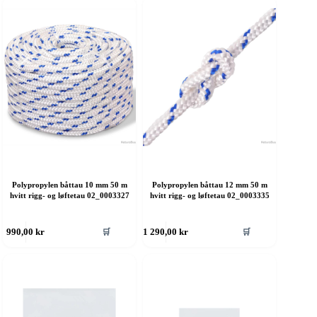
ere
flere
rianter.
varianter.
lternativene
Alternativene
an
kan
elges
velges
å
på
roduktsiden
produktsiden
Polypropylen båttau 10 mm 50 m
Polypropylen båttau 12 mm 50 m
hvitt rigg- og løftetau 02_0003327
hvitt rigg- og løftetau 02_0003335
ette
Dette
🛒
🛒
990,00
kr
1 290,00
kr
roduktet
produktet
ar
har
ere
flere
rianter.
varianter.
lternativene
Alternativene
an
kan
elges
velges