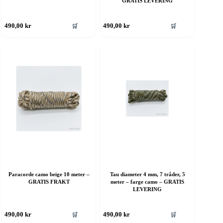
GRATIS LEVERING
ette
Dette
🛒
🛒
490,00
kr
490,00
kr
roduktet
produktet
ar
har
ere
flere
rianter.
varianter.
lternativene
Alternativene
an
kan
elges
velges
å
på
roduktsiden
produktsiden
Paracorde camo beige 10 meter –
Tau diameter 4 mm, 7 tråder, 5
GRATIS FRAKT
meter – farge camo – GRATIS
LEVERING
ette
Dette
🛒
🛒
490,00
kr
490,00
kr
roduktet
produktet