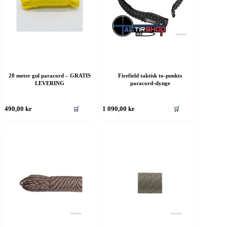
20 meter gul paracord – GRATIS
Firefield taktisk to-punkts
LEVERING
paracord-slynge
ette
Dette
🛒
🛒
490,00
kr
1 090,00
kr
roduktet
produktet
ar
har
ere
flere
rianter.
varianter.
lternativene
Alternativene
an
kan
elges
velges
å
på
roduktsiden
produktsiden