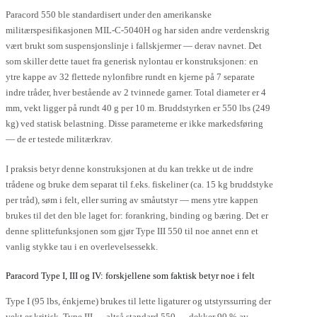
Paracord 550 ble standardisert under den amerikanske
militærspesifikasjonen MIL-C-5040H og har siden andre verdenskrig
vært brukt som suspensjonslinje i fallskjermer — derav navnet. Det
som skiller dette tauet fra generisk nylontau er konstruksjonen: en
ytre kappe av 32 flettede nylonfibre rundt en kjerne på 7 separate
indre tråder, hver bestående av 2 tvinnede garner. Total diameter er 4
mm, vekt ligger på rundt 40 g per 10 m. Bruddstyrken er 550 lbs (249
kg) ved statisk belastning. Disse parameterne er ikke markedsføring
— de er testede militærkrav.
I praksis betyr denne konstruksjonen at du kan trekke ut de indre
trådene og bruke dem separat til f.eks. fiskeliner (ca. 15 kg bruddstyke
per tråd), søm i felt, eller surring av småutstyr — mens ytre kappen
brukes til det den ble laget for: forankring, binding og bæring. Det er
denne splittefunksjonen som gjør Type III 550 til noe annet enn et
vanlig stykke tau i en overlevelsessekk.
Paracord Type I, III og IV: forskjellene som faktisk betyr noe i felt
Type I (95 lbs, énkjerne) brukes til lette ligaturer og utstyrssurring der
vekt er kritisk. Type III — altså standard 550 — dekker 90 % av