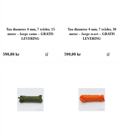
Tau diameter 4 mm, 7 tråder, 15
Tau diameter 4 mm, 7 tråder, 30
meter – farge camo – GRATIS
meter – farge svart – GRATIS
LEVERING
LEVERING
ette
Dette
🛒
🛒
590,00
kr
590,00
kr
roduktet
produktet
ar
har
ere
flere
rianter.
varianter.
lternativene
Alternativene
an
kan
elges
velges
å
på
roduktsiden
produktsiden