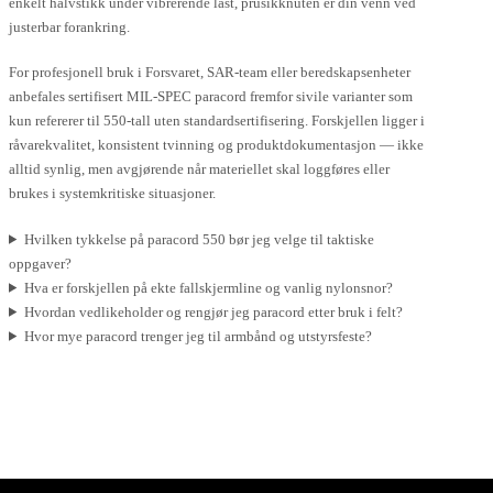
enkelt halvstikk under vibrerende last, prusikknuten er din venn ved
justerbar forankring.
For profesjonell bruk i Forsvaret, SAR-team eller beredskapsenheter
anbefales sertifisert MIL-SPEC paracord fremfor sivile varianter som
kun refererer til 550-tall uten standardsertifisering. Forskjellen ligger i
råvarekvalitet, konsistent tvinning og produktdokumentasjon — ikke
alltid synlig, men avgjørende når materiellet skal loggføres eller
brukes i systemkritiske situasjoner.
Hvilken tykkelse på paracord 550 bør jeg velge til taktiske
oppgaver?
Hva er forskjellen på ekte fallskjermline og vanlig nylonsnor?
Hvordan vedlikeholder og rengjør jeg paracord etter bruk i felt?
Hvor mye paracord trenger jeg til armbånd og utstyrsfeste?