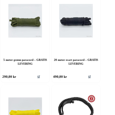
5 meter grønn paracord – GRATIS
20 meter svart paracord – GRATIS
LEVERING
LEVERING
ette
Dette
🛒
🛒
290,00
kr
490,00
kr
roduktet
produktet
ar
har
ere
flere
rianter.
varianter.
lternativene
Alternativene
an
kan
elges
velges
å
på
roduktsiden
produktsiden