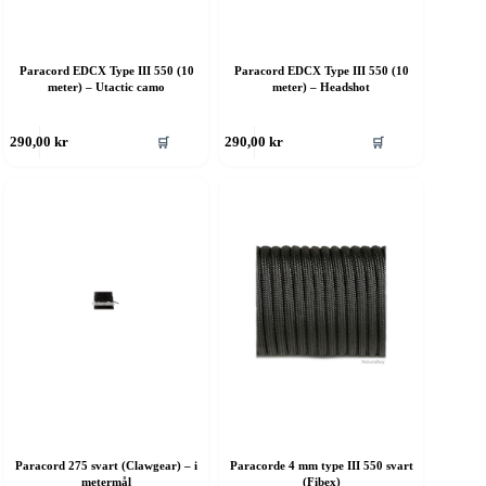
Paracord EDCX Type III 550 (10
Paracord EDCX Type III 550 (10
meter) – Utactic camo
meter) – Headshot
ette
Dette
🛒
🛒
290,00
kr
290,00
kr
roduktet
produktet
ar
har
ere
flere
rianter.
varianter.
lternativene
Alternativene
an
kan
elges
velges
å
på
roduktsiden
produktsiden
Paracord 275 svart (Clawgear) – i
Paracorde 4 mm type III 550 svart
metermål
(Fibex)