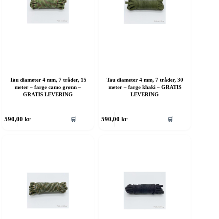
roduktsiden
produktsiden
Tau diameter 4 mm, 7 tråder, 15
Tau diameter 4 mm, 7 tråder, 30
meter – farge camo grønn –
meter – farge khaki – GRATIS
GRATIS LEVERING
LEVERING
ette
Dette
🛒
🛒
590,00
kr
590,00
kr
roduktet
produktet
ar
har
ere
flere
rianter.
varianter.
lternativene
Alternativene
an
kan
elges
velges
å
på
roduktsiden
produktsiden