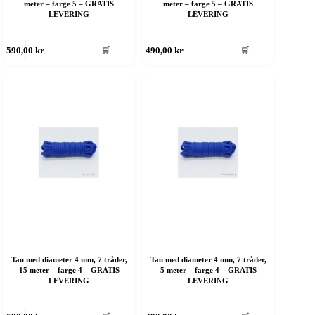
meter – farge 5 – GRATIS
meter – farge 5 – GRATIS
LEVERING
LEVERING
ette
Dette
🛒
🛒
590,00
kr
490,00
kr
roduktet
produktet
ar
har
ere
flere
rianter.
varianter.
lternativene
Alternativene
an
kan
elges
velges
å
på
roduktsiden
produktsiden
Tau med diameter 4 mm, 7 tråder,
Tau med diameter 4 mm, 7 tråder,
15 meter – farge 4 – GRATIS
5 meter – farge 4 – GRATIS
LEVERING
LEVERING
ette
Dette