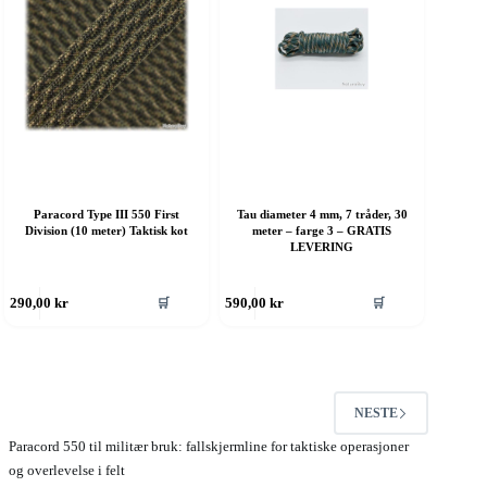
elges
velges
å
på
roduktsiden
produktsiden
Paracord Type III 550 First
Tau diameter 4 mm, 7 tråder, 30
Division (10 meter) Taktisk kot
meter – farge 3 – GRATIS
LEVERING
ette
Dette
🛒
🛒
290,00
kr
590,00
kr
roduktet
produktet
ar
har
ere
flere
rianter.
varianter.
lternativene
Alternativene
an
kan
NESTE
elges
velges
å
på
Paracord 550 til militær bruk: fallskjermline for taktiske operasjoner
roduktsiden
produktsiden
og overlevelse i felt