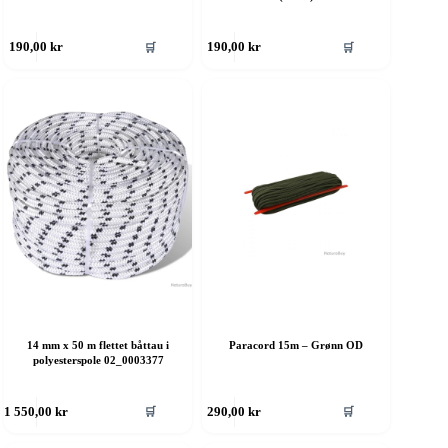
ette
Dette
🛒
🛒
190,00
kr
190,00
kr
roduktet
produktet
ar
har
ere
flere
rianter.
varianter.
lternativene
Alternativene
an
kan
elges
velges
å
på
roduktsiden
produktsiden
14 mm x 50 m flettet båttau i
Paracord 15m – Grønn OD
polyesterspole 02_0003377
ette
Dette
🛒
🛒
1 550,00
kr
290,00
kr
roduktet
produktet
ar
har