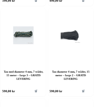
🛒
🛒
590,00
kr
490,00
kr
roduktet
produktet
ar
har
ere
flere
rianter.
varianter.
lternativene
Alternativene
an
kan
elges
velges
å
på
roduktsiden
produktsiden
Tau med diameter 4 mm, 7 tråder,
Tau diameter 4 mm, 7 tråder, 15
15 meter – farge 3 – GRATIS
meter – farge 2 – GRATIS
LEVERING
LEVERING
ette
Dette
🛒
🛒
590,00
kr
590,00
kr
roduktet
produktet
ar
har
ere
flere
rianter.
varianter.