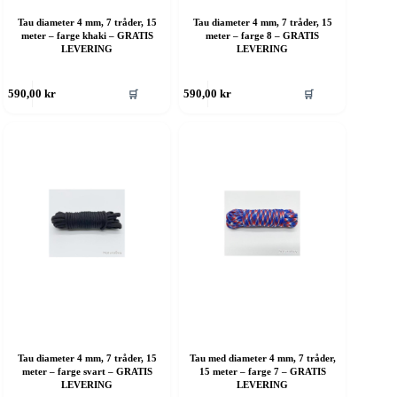
Tau diameter 4 mm, 7 tråder, 15
Tau diameter 4 mm, 7 tråder, 15
meter – farge khaki – GRATIS
meter – farge 8 – GRATIS
LEVERING
LEVERING
ette
Dette
🛒
🛒
590,00
kr
590,00
kr
roduktet
produktet
ar
har
ere
flere
rianter.
varianter.
lternativene
Alternativene
an
kan
elges
velges
å
på
roduktsiden
produktsiden
Tau diameter 4 mm, 7 tråder, 15
Tau med diameter 4 mm, 7 tråder,
meter – farge svart – GRATIS
15 meter – farge 7 – GRATIS
LEVERING
LEVERING