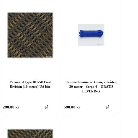
ere
flere
rianter.
varianter.
lternativene
Alternativene
an
kan
elges
velges
å
på
roduktsiden
produktsiden
Paracord Type III 550 First
Tau med diameter 4 mm, 7 tråder,
Division (10 meter) UA bite
30 meter – farge 4 – GRATIS
LEVERING
ette
Dette
🛒
🛒
290,00
kr
590,00
kr
roduktet
produktet
ar
har
ere
flere
rianter.
varianter.
lternativene
Alternativene
an
kan