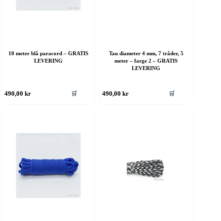
10 meter blå paracord – GRATIS
Tau diameter 4 mm, 7 tråder, 5
LEVERING
meter – farge 2 – GRATIS
LEVERING
ette
Dette
🛒
🛒
490,00
kr
490,00
kr
roduktet
produktet
ar
har
ere
flere
rianter.
varianter.
lternativene
Alternativene
an
kan
elges
velges
å
på
roduktsiden
produktsiden