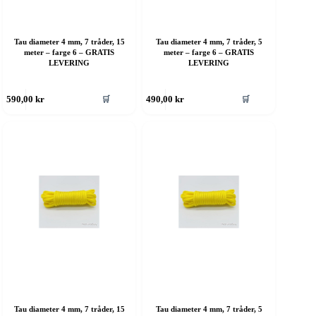
Tau diameter 4 mm, 7 tråder, 15
Tau diameter 4 mm, 7 tråder, 5
meter – farge 6 – GRATIS
meter – farge 6 – GRATIS
LEVERING
LEVERING
ette
Dette
🛒
🛒
590,00
kr
490,00
kr
roduktet
produktet
ar
har
ere
flere
rianter.
varianter.
lternativene
Alternativene
an
kan
elges
velges
å
på
roduktsiden
produktsiden
Tau diameter 4 mm, 7 tråder, 15
Tau diameter 4 mm, 7 tråder, 5