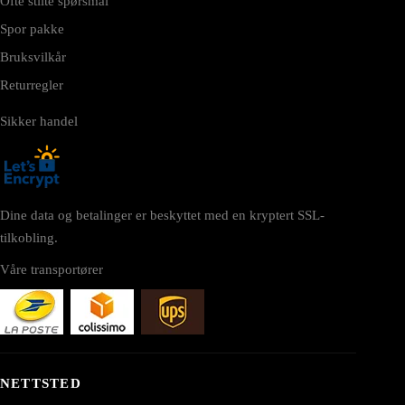
Ofte stilte spørsmål
Spor pakke
Bruksvilkår
Returregler
Sikker handel
Dine data og betalinger er beskyttet med en kryptert SSL-
tilkobling.
Våre transportører
NETTSTED