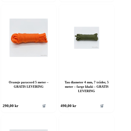
ar
har
ere
flere
rianter.
varianter.
lternativene
Alternativene
an
kan
elges
velges
å
på
roduktsiden
produktsiden
Oransje paracord 5 meter –
Tau diameter 4 mm, 7 tråder, 5
GRATIS LEVERING
meter – farge khaki – GRATIS
LEVERING
ette
Dette
🛒
🛒
290,00
kr
490,00
kr
roduktet
produktet
ar
har
ere
flere
rianter.
varianter.
lternativene
Alternativene