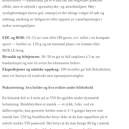
differensiert — kamuflasje på et 4 mm tau har begrenset praktisk
effekt, men er utbredt i spesialstyrke- og airsoftmiljøet. Høy-
synlighetsfarger (neon gul, oransje) er det riktige valget til søk og
redning, merking av fallgruver eller oppsett av varselsperringer i
usikre terrengmiljøer.
EDC og BOB:
10–15 m i sort eller OD green, evt. rullet i en kompakt
spool — holder ca. 120 g og tar minimal plass i en lomme eller
MOLLE-krog.
Bivuakk og felttjeneste:
30–50 m gir to full tarplines à 5 m, tre
bardunlinjer og noe til overs for uforutsette behov.
Ekspedisjoner og taktiske oppdrag:
100 m-ruller gir full fleksibilitet,
men vei hensyn til totalvekt mot operasjonsvarighet.
Praksistesting: hva holder og hva svikter under feltforhold
En klassisk feil er å stole på at 550 lbs gjelder under dynamisk
belastning. Bruddstyrken er statisk — et rykk, f.eks. ved en
fallbevegelse, kan generere krefter som er 3–5 ganger høyere enn
statisk last. 250 kg bruddstyrke betyr ikke at du kan rappellere på et
enkelt stykke 550 paracord. Det betyr at du kan henge 80 kg i statisk