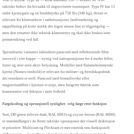
taktiske behov fra bivuakk til improviserte tourniquet. Type IV har 11
indre kjernegarn og en bruddstyrke på 750 lbs (340 kg); denne er
relevant for klatreankere i nødsituasjoner, lastforankring og
rappellering på korte strekk der ingen annen line er tilgjengelig —
men den erstatter ikke teknisk klatreutstyr og skal ikke brukes som
primærsikring ved fall.
Spesialiserte varianter inkluderer paracord med reflekterende fibre
innvevd i ytre kappe — nyttig ved nattoperasjoner for å merke feller,
leirer og stier uten aktiv belysning. Modeller med flammehemmende
kjerne (Nomex-innhold) er relevant for militær- og beredskapsbruk
der tennfaren er reell. Paracord med bomullsveke eller
magnesiumfiber i kjernen er nisje, men fungerer faktisk som
brannstarter ved friksjon i tørre forhold.
Fargekoding og operasjonell synlighet: velg farge etter funksjon
Sort, OD green (oliven drab, RAL 6003) og coyote brown (RAL 8000)
er standardfarger i de fleste taktiske operasjoner der visuell diskresjon
er prioritert. Multicam og Flecktarn er mer estetisk enn funksjonelt