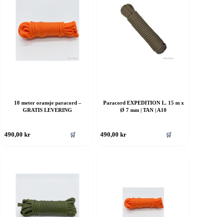
an
kan
elges
velges
å
på
roduktsiden
produktsiden
10 meter oransje paracord –
Paracord EXPEDITION L. 15 m x
GRATIS LEVERING
Ø 7 mm | TAN | A10
ette
Dette
🛒
🛒
490,00
kr
490,00
kr
roduktet
produktet
ar
har
ere
flere
rianter.
varianter.
lternativene
Alternativene
an
kan
elges
velges
å
på
roduktsiden
produktsiden