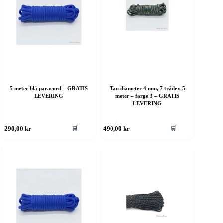
å
på
roduktsiden
produktsiden
5 meter blå paracord – GRATIS
Tau diameter 4 mm, 7 tråder, 5
LEVERING
meter – farge 3 – GRATIS
LEVERING
ette
Dette
🛒
🛒
290,00
kr
490,00
kr
roduktet
produktet
ar
har
ere
flere
rianter.
varianter.
lternativene
Alternativene
an
kan
elges
velges
å
på
roduktsiden
produktsiden