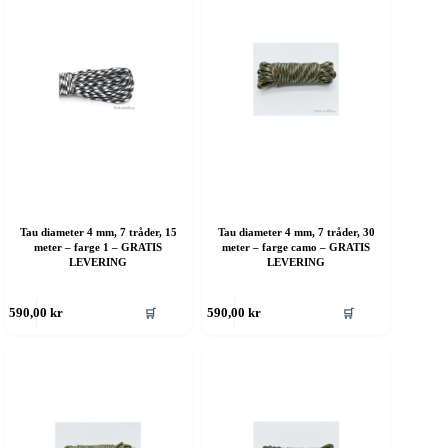
lternativene
Alternativene
an
kan
elges
velges
å
på
roduktsiden
produktsiden
Tau diameter 4 mm, 7 tråder, 15
Tau diameter 4 mm, 7 tråder, 30
meter – farge 1 – GRATIS
meter – farge camo – GRATIS
LEVERING
LEVERING
ette
Dette
🛒
🛒
590,00
kr
590,00
kr
roduktet
produktet
ar
har
ere
flere
rianter.
varianter.
lternativene
Alternativene
an
kan
elges
velges
å
på