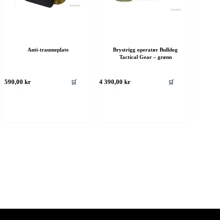
Anti-traumeplate
Brystrigg operatør Bulldog
Tactical Gear – grønn
ette
Dette
🛒
🛒
590,00
kr
4 390,00
kr
roduktet
produktet
ar
har
ere
flere
rianter.
varianter.
lternativene
Alternativene
an
kan
elges
velges
å
på
roduktsiden
produktsiden