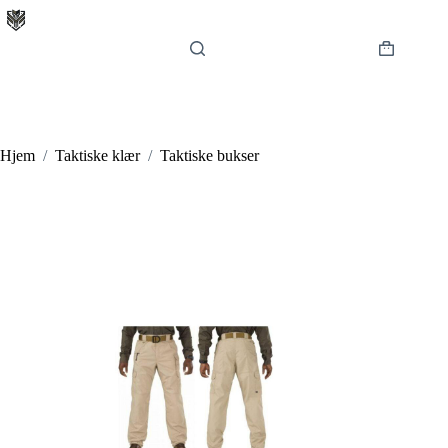
Hopp
til
innholdet
Handlekur
Hjem
/
Taktiske klær
/
Taktiske bukser