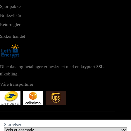
Spor pakke
Bruksvilkår
Returregler
Sikker handel
Dine data og betalinger er beskyttet med en kryptert SSL-
tilkobling.
Våre transportører
NETTSTED
Størrelser