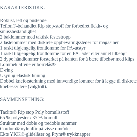
KARAKTERISTIKK:
Robust, lett og pustende
Teflon®-behandlet Rip stop-stoff for forbedret flekk- og
smussbestandighet
2 baklommer med taktisk festestropp
2 lastelommer med diskrete oppbevaringssteder for magasiner
1 raskt tilgjengelig frontlomme for PA-utstyr
1 raskt tilgjengelig frontlomme for en PA-lader eller annet tilbehør
2 dype håndlommer forsterket på kanten for å bære tilbehør med klips
Lommeklaffene er borrelås®
D-ring
Usynlig elastisk linning
Dobbel kneforsterkning med innvendige lommer for å legge til diskrete
knebeskyttere (valgfritt).
SAMMENSETNING:
Taclite® Rip stop Poly bomullsstoff
65 % polyester / 35 % bomull
Struktur med doble og tredoble sømmer
Cordura® nylonfôr på visse områder
Ekte YKK®-glidelåser og Prym® trykknapper