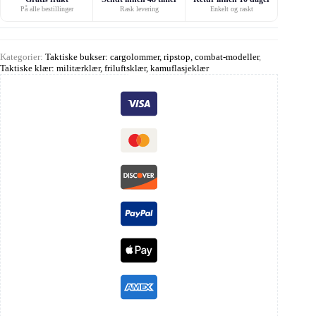
På alle bestillinger
Rask levering
Enkelt og raskt
Kategorier:
Taktiske bukser: cargolommer, ripstop, combat-modeller
,
Taktiske klær: militærklær, friluftsklær, kamuflasjeklær