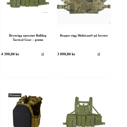
Brystrigg operatør Bulldog
Reaper-rigg Multicam® på brystet
Tactical Gear – grønn
ette
Dette
🛒
🛒
4 390,00
kr
3 090,00
kr
roduktet
produktet
ar
har
ere
flere
rianter.
varianter.
lternativene
Alternativene
an
kan
elges
velges
å
på
roduktsiden
produktsiden