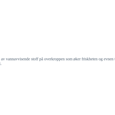
av vannavvisende stoff på overkroppen som øker friskheten og evnen til
.