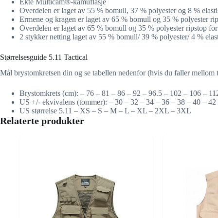
Ekte Multicam®-kamuflasje
Overdelen er laget av 55 % bomull, 37 % polyester og 8 % elastis
Ermene og kragen er laget av 65 % bomull og 35 % polyester ripst
Overdelen er laget av 65 % bomull og 35 % polyester ripstop for s
2 stykker netting laget av 55 % bomull/ 39 % polyester/ 4 % elas
Størrelsesguide 5.11 Tactical
Mål brystomkretsen din og se tabellen nedenfor (hvis du faller mellom to
Brystomkrets (cm): – 76 – 81 – 86 – 92 – 96.5 – 102 – 106 – 1
US +/- ekvivalens (tommer): – 30 – 32 – 34 – 36 – 38 – 40 – 42 
US størrelse 5.11 – XS – S – M – L – XL – 2XL – 3XL
Relaterte produkter