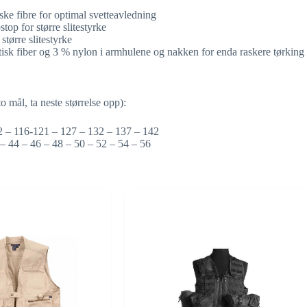
ke fibre for optimal svetteavledning
op for større slitestyrke
tørre slitestyrke
tisk fiber og 3 % nylon i armhulene og nakken for enda raskere tørking
 mål, ta neste størrelse opp):
12 – 116-121 – 127 – 132 – 137 – 142
– 44 – 46 – 48 – 50 – 52 – 54 – 56