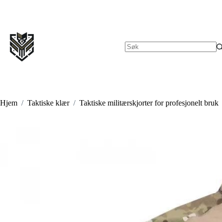
Hopp
til
innholdet
Ingen
resultater
Hjem
/
Taktiske klær
/
Taktiske militærskjorter for profesjonelt bruk