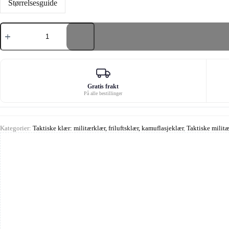
Størrelsesguide
Combat
Shirt
Rapid
Assault
Multicam®
Multicam
antall
Gratis frakt
På alle bestillinger
Kategorier:
Taktiske klær: militærklær, friluftsklær, kamuflasjeklær
,
Taktiske militær