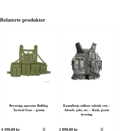
Relaterte produkter
Brystrigg operatør Bulldog
Kamuflasje militær taktisk vest –
Tactical Gear – grønn
Airsoft, jakt, etc. – Rask, gratis
levering
ette
Dette
🛒
🛒
4 390,00
kr
2 090,00
kr
roduktet
produktet