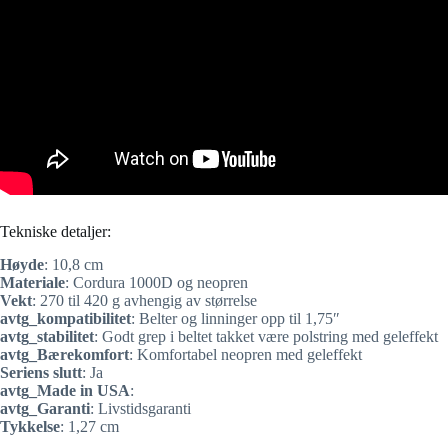
Tekniske detaljer:
Høyde
: 10,8 cm
Materiale
: Cordura 1000D og neopren
Vekt
: 270 til 420 g avhengig av størrelse
avtg_kompatibilitet
: Belter og linninger opp til 1,75″
avtg_stabilitet
: Godt grep i beltet takket være polstring med geleffekt
avtg_Bærekomfort
: Komfortabel neopren med geleffekt
Seriens slutt
: Ja
avtg_Made in USA
:
avtg_Garanti
: Livstidsgaranti
Tykkelse
: 1,27 cm