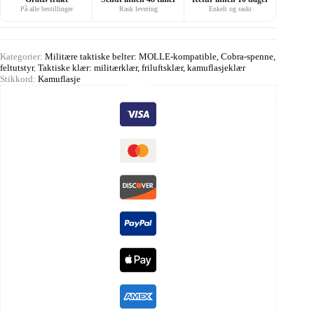
På alle bestillinger
Rask levering
Enkelt og raskt
Kategorier:
Militære taktiske belter: MOLLE-kompatible, Cobra-spenne,
feltutstyr
,
Taktiske klær: militærklær, friluftsklær, kamuflasjeklær
Stikkord:
Kamuflasje