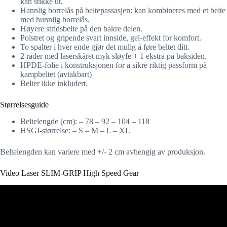
kan stikke ut.
Hannlig borrelås på beltepassasjen: kan kombineres med et belte
med hunnlig borrelås.
Høyere stridsbelte på den bakre delen.
Polstret og gripende svart innside, gel-effekt for komfort.
To spalter i hver ende gjør det mulig å føre beltet ditt.
2 rader med laserskåret myk sløyfe + 1 ekstra på baksiden.
HPDE-folie i konstruksjonen for å sikre riktig passform på
kampbeltet (avtakbart)
Belter ikke inkludert.
Størrelsesguide
Beltelengde (cm): – 78 – 92 – 104 – 118
HSGI-størrelse: – S – M – L – XL
Beltelengden kan variere med +/- 2 cm avhengig av produksjon.
Video Laser SLIM-GRIP High Speed Gear