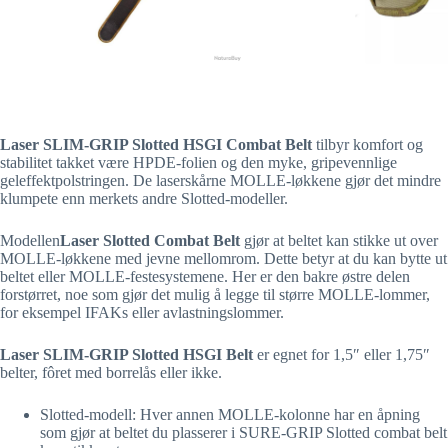
Laser SLIM-GRIP Slotted HSGI Combat Belt
tilbyr komfort og
stabilitet takket være HPDE-folien og den myke, gripevennlige
geleffektpolstringen. De laserskårne MOLLE-løkkene gjør det mindre
klumpete enn merkets andre Slotted-modeller.
Modellen
Laser Slotted Combat Belt
gjør at beltet kan stikke ut over
MOLLE-løkkene med jevne mellomrom. Dette betyr at du kan bytte ut
beltet eller MOLLE-festesystemene. Her er den bakre østre delen
forstørret, noe som gjør det mulig å legge til større MOLLE-lommer,
for eksempel IFAKs eller avlastningslommer.
Laser SLIM-GRIP Slotted HSGI Belt
er egnet for 1,5″ eller 1,75″
belter, fôret med borrelås eller ikke.
Slotted-modell: Hver annen MOLLE-kolonne har en åpning
som gjør at beltet du plasserer i SURE-GRIP Slotted combat belt