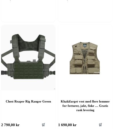
ar
har
ere
flere
rianter.
varianter.
lternativene
Alternativene
an
kan
elges
velges
å
på
roduktsiden
produktsiden
Chest Reaper Rig Ranger Green
Khakifarget vest med flere lommer
for fotturer, jakt, fiske … Gratis
rask levering
ette
Dette
🛒
🛒
2 790,00
kr
1 690,00
kr
roduktet
produktet