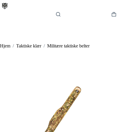
Hopp
til
innholdet
Handlekur
Hjem
/
Taktiske klær
/
Militære taktiske belter