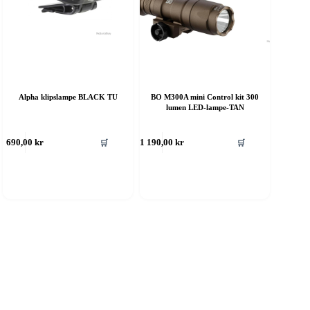
Alpha klipslampe BLACK TU
BO M300A mini Control kit 300
lumen LED-lampe-TAN
ette
Dette
🛒
🛒
690,00
kr
1 190,00
kr
roduktet
produktet
ar
har
ere
flere
rianter.
varianter.
lternativene
Alternativene
an
kan
elges
velges
å
på
roduktsiden
produktsiden