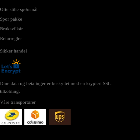
Ofte stilte spørsmål
Spor pakke
Bruksvilkår
Returregler
Sikker handel
Dine data og betalinger er beskyttet med en kryptert SSL-
tilkobling.
Våre transportører