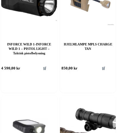
INFORCE WILD 1-INFORCE
HJELMLAMPE MPLS CHARGE
WILD 1 – PISTOL LIGHT –
TAN
Taktisk pistolbelysning
ette
Dette
🛒
🛒
4 590,00
kr
850,00
kr
roduktet
produktet
ar
har
ere
flere
rianter.
varianter.
lternativene
Alternativene
an
kan
elges
velges
å
på
roduktsiden
produktsiden