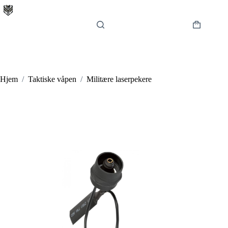
Hopp
til
innholdet
Handlekur
Hjem
/
Taktiske våpen
/
Militære laserpekere