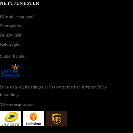
NETTJENESTER
Ofte stilte spørsmål
Spor pakke
Bruksvilkår
Returregler
Sikker handel
Dine data og betalinger er beskyttet med en kryptert SSL-
tilkobling.
Våre transportører