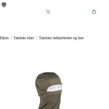
Hopp
til
innholdet
Handlekur
Hjem
/
Taktiske klær
/
Taktiske militærhetter og luer