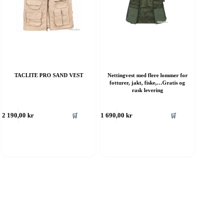
TACLITE PRO SAND VEST
Nettingvest med flere lommer for
fotturer, jakt, fiske,…Gratis og
rask levering
ette
Dette
🛒
🛒
2 190,00
kr
1 690,00
kr
roduktet
produktet
ar
har
ere
flere
rianter.
varianter.
lternativene
Alternativene
an
kan
elges
velges
å
på
roduktsiden
produktsiden