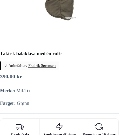
Taktisk balaklava med én rulle
✓ Anbefalt av
Fredrik Sørensen
390,00
kr
Merke:
Mil-Tec
Farger:
Grønn
Gratis frakt
Sendt innen 48 timer
Retur innen 10 dager