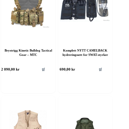
Brystrigg Kinetic Bulldog Tactical
Komplett NYTT CAMELBACK
Gear – MTC
hydreringssett for SWAT-styrker
ette
Dette
🛒
🛒
2 090,00
kr
690,00
kr
roduktet
produktet
ar
har
ere
flere
rianter.
varianter.
lternativene
Alternativene
an
kan
elges
velges
å
på
roduktsiden
produktsiden