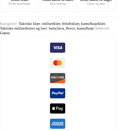
På alle bestillinger
Rask levering
Enkelt og raskt
Kategorier:
Taktiske klær: militærklær, friluftsklær, kamuflasjeklær
,
Taktiske militærhetter og luer: balaclava, fleece, kamuflasje
Stikkord:
Grønn