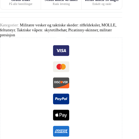
På alle bestillinger
Rask levering
Enkelt og raskt
Kategorier:
Militære vesker og taktiske skeder: riffeldeksler, MOLLE,
feltutstyr
,
Taktiske våpen: skytetilbehør, Picatinny-skinner, militær
presisjon