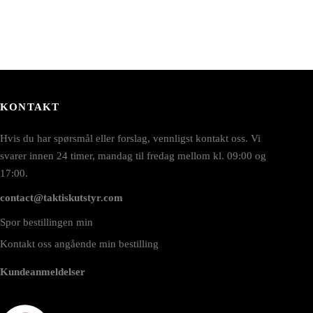
KONTAKT
Hvis du har spørsmål eller forslag, vennligst kontakt oss. Vi
svarer innen 24 timer, mandag til fredag mellom kl. 09:00 og
17:00.
contact@taktiskutstyr.com
Spor bestillingen min
Kontakt oss angående min bestilling
Kundeanmeldelser