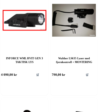
INFORCE WML HVIT GEN 3
Walther LS635 Laser med
TAKTISK LYS
fjernkontroll + MONTERING
ette
Dette
🛒
🛒
4 090,00
kr
790,00
kr
roduktet
produktet
ar
har
ere
flere
rianter.
varianter.
lternativene
Alternativene
an
kan
elges
velges
å
på
roduktsiden
produktsiden