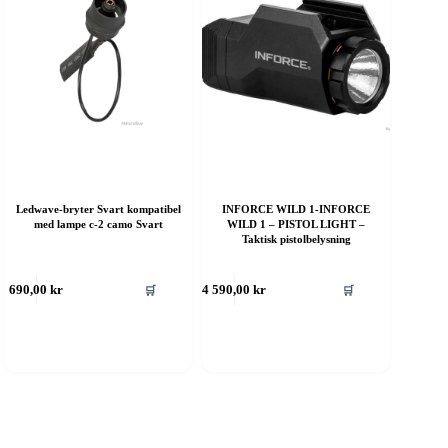
Ledwave-bryter Svart kompatibel
INFORCE WILD 1-INFORCE
med lampe c-2 camo Svart
WILD 1 – PISTOL LIGHT –
Taktisk pistolbelysning
ette
Dette
🛒
🛒
690,00
kr
4 590,00
kr
roduktet
produktet
ar
har
ere
flere
rianter.
varianter.
lternativene
Alternativene
an
kan
elges
velges
å
på
roduktsiden
produktsiden