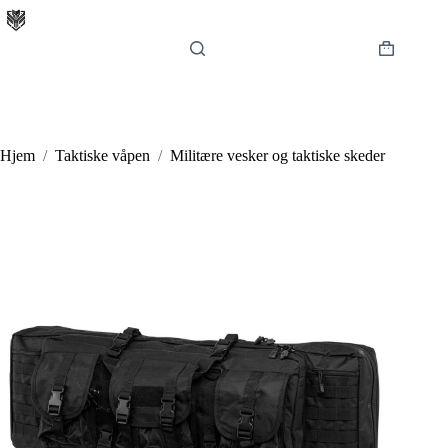
Hopp
til
innholdet
Handlekur
Hjem
/
Taktiske våpen
/
Militære vesker og taktiske skeder