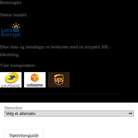
Returregler
Sikker handel
Dine data og betalinger er beskyttet med en kryptert SSL-
tilkobling.
Våre transportører
NETTSTED
Størrelser
taktiskutstyr.com tilhører:
AV SEO LLC
Størrelsesguide