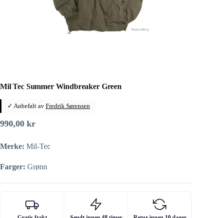
Mil Tec Summer Windbreaker Green
✓ Anbefalt av
Fredrik Sørensen
990,00
kr
Merke:
Mil-Tec
Farger:
Grønn
Gratis frakt
Sendt innen 48 timer
Retur innen 10 dager