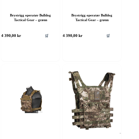
Brystrigg operatør Bulldog
Brystrigg operatør Bulldog
Tactical Gear – grønn
Tactical Gear – grønn
ette
Dette
🛒
🛒
4 390,00
kr
4 390,00
kr
roduktet
produktet
ar
har
ere
flere
rianter.
varianter.
lternativene
Alternativene
an
kan
elges
velges
å
på
roduktsiden
produktsiden