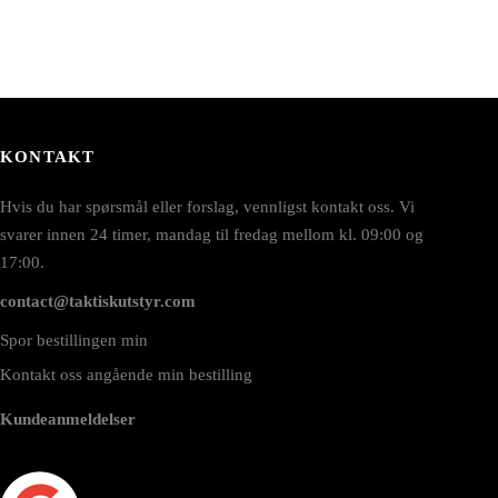
KONTAKT
Hvis du har spørsmål eller forslag, vennligst kontakt oss. Vi
svarer innen 24 timer, mandag til fredag mellom kl. 09:00 og
17:00.
contact@taktiskutstyr.com
Spor bestillingen min
Kontakt oss angående min bestilling
Kundeanmeldelser