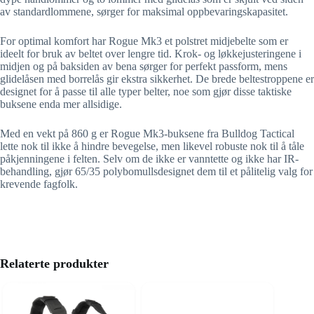
av standardlommene, sørger for maksimal oppbevaringskapasitet.
For optimal komfort har Rogue Mk3 et polstret midjebelte som er
ideelt for bruk av beltet over lengre tid. Krok- og løkkejusteringene i
midjen og på baksiden av bena sørger for perfekt passform, mens
glidelåsen med borrelås gir ekstra sikkerhet. De brede beltestroppene er
designet for å passe til alle typer belter, noe som gjør disse taktiske
buksene enda mer allsidige.
Med en vekt på 860 g er Rogue Mk3-buksene fra Bulldog Tactical
lette nok til ikke å hindre bevegelse, men likevel robuste nok til å tåle
påkjenningene i felten. Selv om de ikke er vanntette og ikke har IR-
behandling, gjør 65/35 polybomullsdesignet dem til et pålitelig valg for
krevende fagfolk.
Relaterte produkter