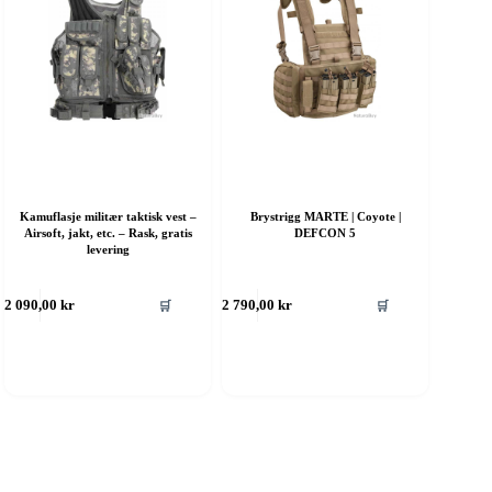
Kamuflasje militær taktisk vest –
Brystrigg MARTE | Coyote |
Airsoft, jakt, etc. – Rask, gratis
DEFCON 5
levering
ette
Dette
🛒
🛒
2 090,00
kr
2 790,00
kr
roduktet
produktet
ar
har
ere
flere
rianter.
varianter.
lternativene
Alternativene
an
kan
elges
velges
å
på
roduktsiden
produktsiden