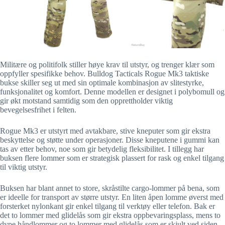
Militære og politifolk stiller høye krav til utstyr, og trenger klær som
oppfyller spesifikke behov. Bulldog Tacticals Rogue Mk3 taktiske
bukse skiller seg ut med sin optimale kombinasjon av slitestyrke,
funksjonalitet og komfort. Denne modellen er designet i polybomull og
gir økt motstand samtidig som den opprettholder viktig
bevegelsesfrihet i felten.
Rogue Mk3 er utstyrt med avtakbare, stive kneputer som gir ekstra
beskyttelse og støtte under operasjoner. Disse kneputene i gummi kan
tas av etter behov, noe som gir betydelig fleksibilitet. I tillegg har
buksen flere lommer som er strategisk plassert for rask og enkel tilgang
til viktig utstyr.
Buksen har blant annet to store, skråstilte cargo-lommer på bena, som
er ideelle for transport av større utstyr. En liten åpen lomme øverst med
forsterket nylonkant gir enkel tilgang til verktøy eller telefon. Bak er
det to lommer med glidelås som gir ekstra oppbevaringsplass, mens to
dype håndlommer og to lommer med glidelås som er skjult ved siden