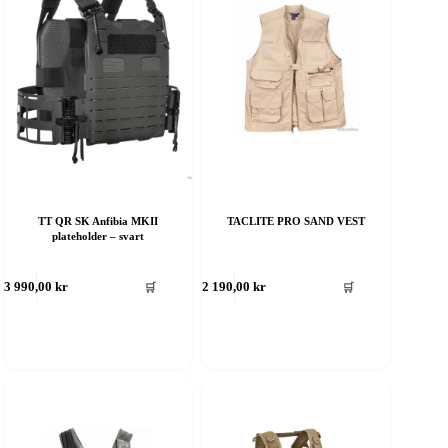
TT QR SK Anfibia MKII
TACLITE PRO SAND VEST
plateholder – svart
ette
Dette
🛒
🛒
3 990,00
kr
2 190,00
kr
roduktet
produktet
ar
har
ere
flere
rianter.
varianter.
lternativene
Alternativene
an
kan
elges
velges
å
på
roduktsiden
produktsiden