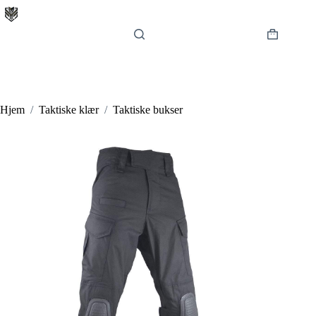
Hopp
til
innholdet
Handlekur
Hjem
/
Taktiske klær
/
Taktiske bukser