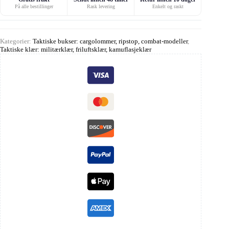
På alle bestillinger
Rask levering
Enkelt og raskt
Kategorier:
Taktiske bukser: cargolommer, ripstop, combat-modeller
,
Taktiske klær: militærklær, friluftsklær, kamuflasjeklær