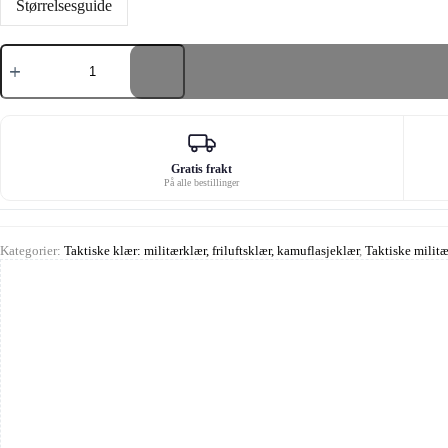
Størrelsesguide
UBAS
V2
Fighter
CE
kampskjorte
antall
Gratis frakt
På alle bestillinger
Kategorier:
Taktiske klær: militærklær, friluftsklær, kamuflasjeklær
,
Taktiske militær