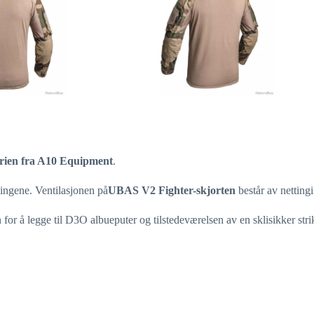
erien fra A10 Equipment
.
ningene. Ventilasjonen på
UBAS V2 Fighter-skjorten
består av netting
for å legge til D3O albueputer og tilstedeværelsen av en sklisikker stri