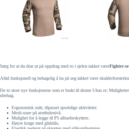
Sørg for at du drar ut på oppdrag med ro i sjelen takket være
Fighter-s
Altid funksjonell og behagelig å ha på seg takket være skulderforsterk
De to store nye funksjonene som er brakt til denne Ubas er; Muligheten 
ubehag.
Ergonomisk snitt, tilpasset sportslige aktiviteter.
Mesh-sone på armhulenivå.
Mulighet for å legge til P5 albuebeskyttere.
Høyre krage med glidelås.
Elastikk nederst på skjorten med silikontilsetning.