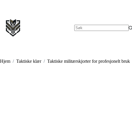
Hopp
til
innholdet
Ingen
resultater
Hjem
/
Taktiske klær
/
Taktiske militærskjorter for profesjonelt bruk