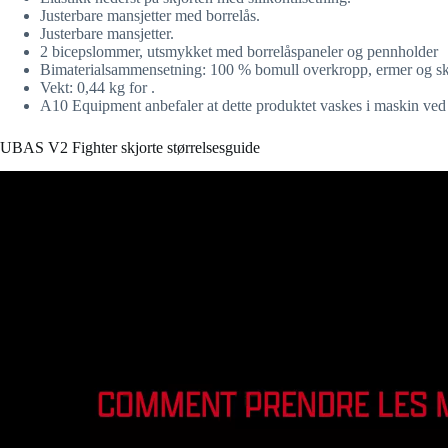
Justerbare mansjetter med borrelås.
Justerbare mansjetter.
2 bicepslommer, utsmykket med borrelåspaneler og pennholder
Bimaterialsammensetning: 100 % bomull overkropp, ermer og sk
Vekt: 0,44 kg for .
A10 Equipment anbefaler at dette produktet vaskes i maskin ved
UBAS V2 Fighter skjorte størrelsesguide