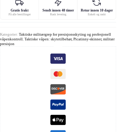
Gratis frakt
Sendt innen 48 timer
Retur innen 10 dager
På alle bestillinger
Rask levering
Enkelt og raskt
Kategorier:
Taktiske militærgrep for presisjonsskyting og profesjonell
våpenkontroll
,
Taktiske våpen: skytetilbehør, Picatinny-skinner, militær
presisjon