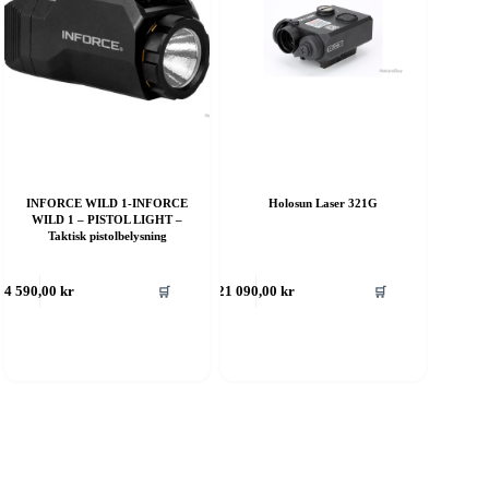
INFORCE WILD 1-INFORCE
Holosun Laser 321G
WILD 1 – PISTOL LIGHT –
Taktisk pistolbelysning
ette
Dette
🛒
🛒
4 590,00
kr
21 090,00
kr
roduktet
produktet
ar
har
ere
flere
rianter.
varianter.
lternativene
Alternativene
an
kan
elges
velges
å
på
roduktsiden
produktsiden