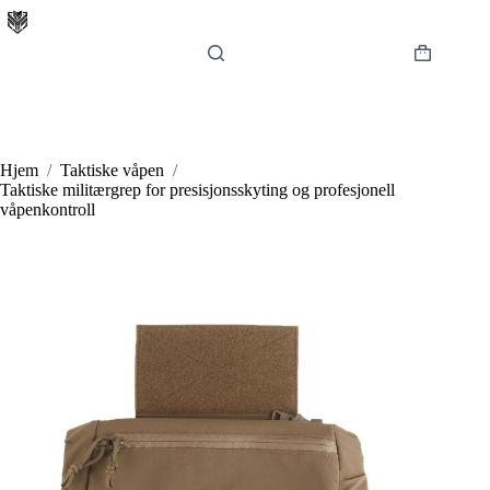
Hopp
til
innholdet
Handlekur
Hjem
/
Taktiske våpen
/
Taktiske militærgrep for presisjonsskyting og profesjonell
våpenkontroll