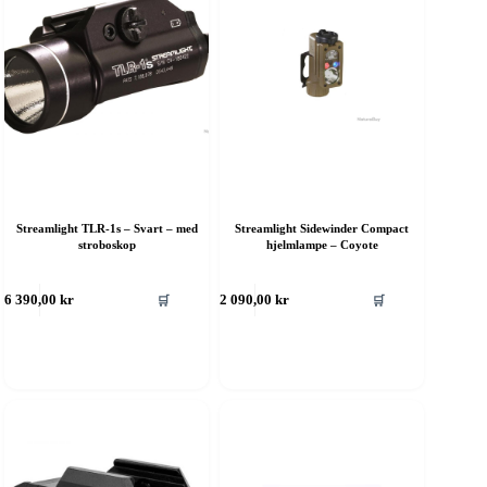
Streamlight TLR-1s – Svart – med
Streamlight Sidewinder Compact
stroboskop
hjelmlampe – Coyote
ette
Dette
🛒
🛒
6 390,00
kr
2 090,00
kr
roduktet
produktet
ar
har
ere
flere
rianter.
varianter.
lternativene
Alternativene
an
kan
elges
velges
å
på
roduktsiden
produktsiden