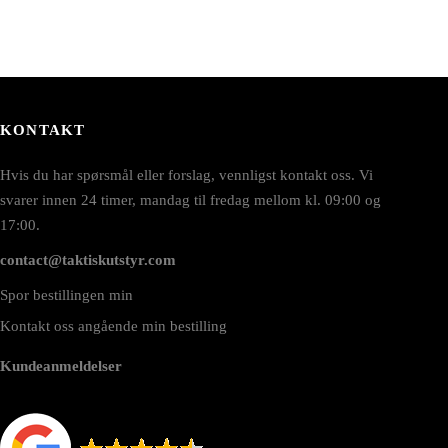
KONTAKT
Hvis du har spørsmål eller forslag, vennligst kontakt oss. Vi
svarer innen 24 timer, mandag til fredag mellom kl. 09:00 og
17:00.
contact@taktiskutstyr.com
Spor bestillingen min
Kontakt oss angående min bestilling
Kundeanmeldelser